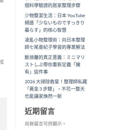
變
個科學驗證的居家整理步驟
少物整潔生活：日本 YouTube
頻道「少ないものですっきり
暮らす」的核心智慧
凌亂小物整理術：向日本整理
師七尾亜紀子學習的專業解法
斷捨離的真正意義：ミニマリ
成
ストしぶ帶你重新定義「擁
有」這件事
2026 大掃除救星！整理師私藏
「黃金 3 步驟」，不花一整天
也能讓家煥然一新
近期留言
尚無留言可供顯示。