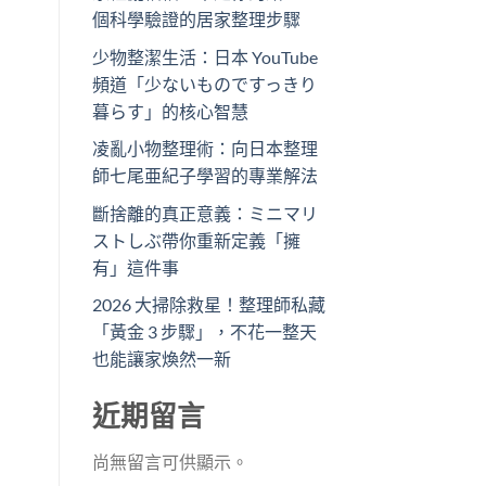
個科學驗證的居家整理步驟
少物整潔生活：日本 YouTube
頻道「少ないものですっきり
暮らす」的核心智慧
凌亂小物整理術：向日本整理
師七尾亜紀子學習的專業解法
斷捨離的真正意義：ミニマリ
ストしぶ帶你重新定義「擁
有」這件事
2026 大掃除救星！整理師私藏
「黃金 3 步驟」，不花一整天
也能讓家煥然一新
近期留言
尚無留言可供顯示。