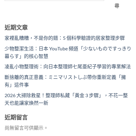
尋
近期文章
家裡亂糟糟，不是你的錯：5 個科學驗證的居家整理步驟
少物整潔生活：日本 YouTube 頻道「少ないものですっきり
暮らす」的核心智慧
凌亂小物整理術：向日本整理師七尾亜紀子學習的專業解法
斷捨離的真正意義：ミニマリストしぶ帶你重新定義「擁
有」這件事
2026 大掃除救星！整理師私藏「黃金 3 步驟」，不花一整
天也能讓家煥然一新
近期留言
尚無留言可供顯示。