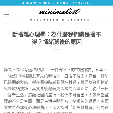
Skip
ADD ANYTHING HERE OR JUST REMOVE IT...
to
content
斷捨離心理學：為什麼我們總是捨不
得？情緒背後的原因
你是不是也有這種經驗——一件穿不下的衣服卻放了五年，
一張沒再聯絡朋友寄來的明信片一直捨不得丟，甚至一條早
已過期的髮飾，卻在丟掉時感到莫名難過？我們以為斷捨離
只是收納技巧，其實背後藏著更深層的心理糾結。從「一日
一捨新生活」這類社團的盛行，我們不難看出，大家渴望整
理的不只是空間，而是生活中那些被情緒綁住的選擇。本篇
文章將帶你從心理學角度，深入探討「斷捨離挑戰」的內在