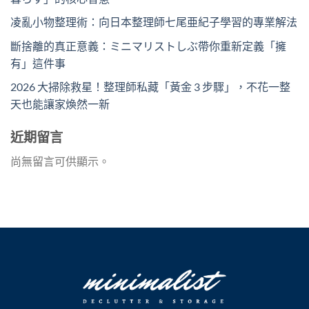
凌亂小物整理術：向日本整理師七尾亜紀子學習的專業解法
斷捨離的真正意義：ミニマリストしぶ帶你重新定義「擁
有」這件事
2026 大掃除救星！整理師私藏「黃金 3 步驟」，不花一整
天也能讓家煥然一新
近期留言
尚無留言可供顯示。