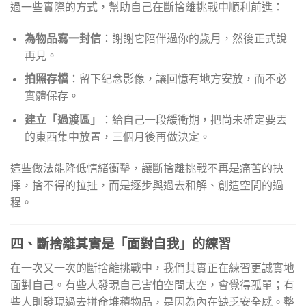
過一些實際的方式，幫助自己在斷捨離挑戰中順利前進：
為物品寫一封信
：謝謝它陪伴過你的歲月，然後正式說
再見。
拍照存檔
：留下紀念影像，讓回憶有地方安放，而不必
實體保存。
建立「過渡區」
：給自己一段緩衝期，把尚未確定要丟
的東西集中放置，三個月後再做決定。
這些做法能降低情緒衝擊，讓斷捨離挑戰不再是痛苦的抉
擇，捨不得的拉扯，而是逐步與過去和解、創造空間的過
程。
四、斷捨離其實是「面對自我」的練習
在一次又一次的斷捨離挑戰中，我們其實正在練習更誠實地
面對自己。有些人發現自己害怕空間太空，會覺得孤單；有
些人則發現過去拼命堆積物品，是因為內在缺乏安全感。整