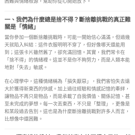
困難與情緒根源，幫助你從心開始放下。
一、我們為什麼總是捨不得？斷捨離挑戰的真正難
關是「情緒」
當你參加一個斷捨離挑戰時，可能一開始信心滿滿，但過幾
天就陷入糾結：這件衣服明明不穿了，但好像哪天還能用
到；這張卡片雖然舊了，卻充滿回憶。其實，我們常卡在
「捨不得」的情緒裡。這並不是你不夠努力，而是人類本能
地對「失去」敏感。
在心理學中，這種情緒稱為「損失厭惡」，我們害怕失去遠
大於獲得新東西的快感。加上過往經驗和情感記憶的牽絆，
讓物品不再只是物品，而是承載了自我價值、關係記憶、甚
至未完成的夢想。每一次丟東西，不只是「整理」，更像是
和某段過去告別。這也是為什麼斷捨離挑戰對許多人而言，
比想像中還困難。