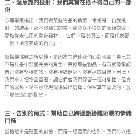
二、潛意識的投射：我們其實在捨不得自己的一部
份
心理學家指出，我們對某些物品的執著，常常是「自我投
射」的結果。那本沒翻完的書、那套捨不得穿的高級衣服、
那堆從未使用的健身器材——它們不是沒價值，而是代表著
一個「還沒完成的自己」。
斷捨離挑戰之所以難，是因為它迫使我們面對現實：自己並
不是計畫中那個完美的角色。丟掉那些物品，有時就像承認
自己沒有堅持閱讀、沒有持續健身、沒有達成目標。因此，
我們寧可把物品留著，讓它們替我們保留一種可能性。但真
正的成長，是在承認現況後做出選擇：保留真正需要的，放
手那些過期的期望。
三、告別的儀式：幫助自己跨過斷捨離挑戰的情緒
門檻
斷捨離不是殘酷的割捨，而是一場溫柔的告別。我們可以透