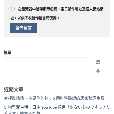
在
瀏覽器
中儲存顯示名稱、電子郵件地址及個人網站網
址，以供下次發佈留言時使用。
搜尋
搜
尋
近期文章
家裡亂糟糟，不是你的錯：5 個科學驗證的居家整理步驟
少物整潔生活：日本 YouTube 頻道「少ないものですっきり
暮らす」的核心智慧