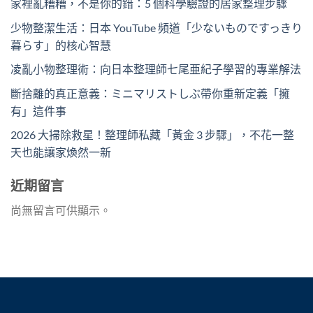
家裡亂糟糟，不是你的錯：5 個科學驗證的居家整理步驟
少物整潔生活：日本 YouTube 頻道「少ないものですっきり
暮らす」的核心智慧
凌亂小物整理術：向日本整理師七尾亜紀子學習的專業解法
斷捨離的真正意義：ミニマリストしぶ帶你重新定義「擁
有」這件事
2026 大掃除救星！整理師私藏「黃金 3 步驟」，不花一整
天也能讓家煥然一新
近期留言
尚無留言可供顯示。