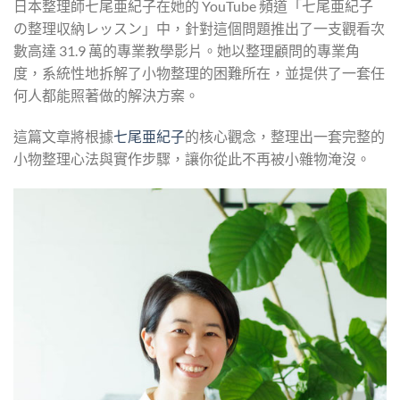
日本整理師七尾亜紀子在她的 YouTube 頻道「七尾亜紀子
の整理収納レッスン」中，針對這個問題推出了一支觀看次
數高達 31.9 萬的專業教學影片。她以整理顧問的專業角
度，系統性地拆解了小物整理的困難所在，並提供了一套任
何人都能照著做的解決方案。
這篇文章將根據
七尾亜紀子
的核心觀念，整理出一套完整的
小物整理心法與實作步驟，讓你從此不再被小雜物淹沒。