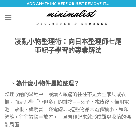
Skip
ADD ANYTHING HERE OR JUST REMOVE IT...
to
content
凌亂小物整理術：向日本整理師七尾
亜紀子學習的專業解法
一、為什麼小物件最難整理？
整理收納的過程中，最讓人頭痛的往往不是大型家具或衣
櫃，而是那些「小但多」的雜物——夾子、橡皮筋、備用電
池、票根、說明書、充電線……這些物品因為體積小、種類
繁雜，往往被隨手放置，一旦累積起來就形成難以收拾的混
亂局面。