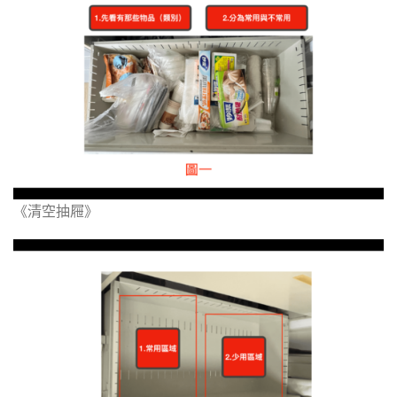
《清空抽屜》