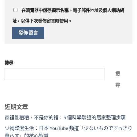
在
瀏覽器
中儲存顯示名稱、電子郵件地址及個人網站網
址，以供下次發佈留言時使用。
搜尋
搜
尋
近期文章
家裡亂糟糟，不是你的錯：5 個科學驗證的居家整理步驟
少物整潔生活：日本 YouTube 頻道「少ないものですっきり
暮らす」的核心智慧