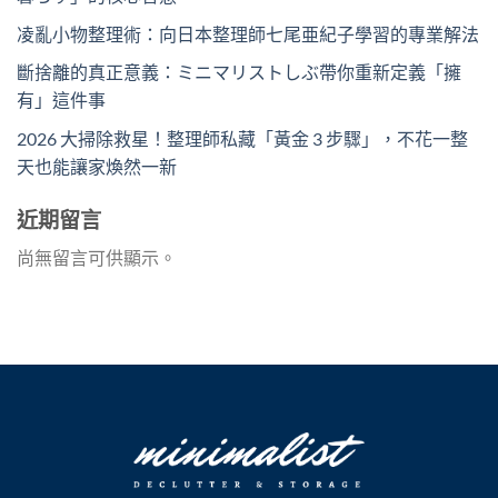
凌亂小物整理術：向日本整理師七尾亜紀子學習的專業解法
斷捨離的真正意義：ミニマリストしぶ帶你重新定義「擁
有」這件事
2026 大掃除救星！整理師私藏「黃金 3 步驟」，不花一整
天也能讓家煥然一新
近期留言
尚無留言可供顯示。