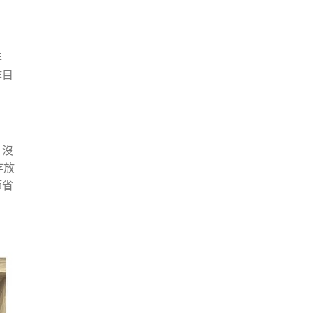
年
作目
，沒
存放
節省