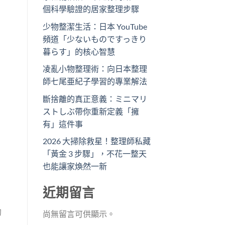
個科學驗證的居家整理步驟
少物整潔生活：日本 YouTube
頻道「少ないものですっきり
暮らす」的核心智慧
凌亂小物整理術：向日本整理
師七尾亜紀子學習的專業解法
斷捨離的真正意義：ミニマリ
ストしぶ帶你重新定義「擁
有」這件事
2026 大掃除救星！整理師私藏
「黃金 3 步驟」，不花一整天
也能讓家煥然一新
近期留言
的
尚無留言可供顯示。