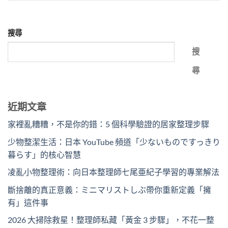
搜尋
搜
尋
近期文章
家裡亂糟糟，不是你的錯：5 個科學驗證的居家整理步驟
少物整潔生活：日本 YouTube 頻道「少ないものですっきり
暮らす」的核心智慧
凌亂小物整理術：向日本整理師七尾亜紀子學習的專業解法
斷捨離的真正意義：ミニマリストしぶ帶你重新定義「擁
有」這件事
2026 大掃除救星！整理師私藏「黃金 3 步驟」，不花一整