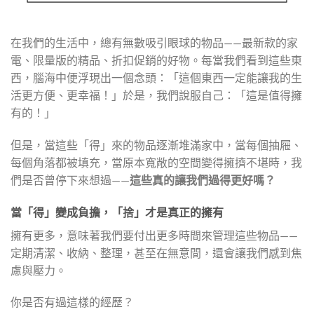
在我們的生活中，總有無數吸引眼球的物品——最新款的家
電、限量版的精品、折扣促銷的好物。每當我們看到這些東
西，腦海中便浮現出一個念頭：「這個東西一定能讓我的生
活更方便、更幸福！」於是，我們說服自己：「這是值得擁
有的！」
但是，當這些「得」來的物品逐漸堆滿家中，當每個抽屜、
每個角落都被填充，當原本寬敞的空間變得擁擠不堪時，我
們是否曾停下來想過——
這些真的讓我們過得更好嗎？
當「得」變成負擔，「捨」才是真正的擁有
擁有更多，意味著我們要付出更多時間來管理這些物品——
定期清潔、收納、整理，甚至在無意間，還會讓我們感到焦
慮與壓力。
你是否有過這樣的經歷？