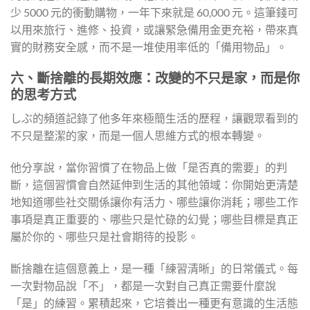
少 5000 元的衝動購物，一年下來就是 60,000 元。這筆錢可
以用來旅行、進修、投資，或讓緊急備用金更充裕，帶來真
實的財務安全感，而不是一堆使用率低的「備用物品」。
六、斷捨離的長期效應：改變的不只是家，而是你
的思考方式
しぶ的頻道記錄了他多年來極簡生活的歷程，讓觀眾看到的
不只是整潔的家，而是一個人思維方式的根本轉變。
他分享說，當你習慣了在物品上做「是否真的需要」的判
斷，這個習慣會自然延伸到生活的其他領域：你開始更清楚
地知道哪些社交關係讓你有活力、哪些讓你消耗；哪些工作
事項是真正重要的、哪些只是忙碌的幻覺；哪些目標是真正
屬於你的、哪些只是社會期待的投影。
斷捨離在這個意義上，是一種「練習清晰」的日常儀式。每
一次對物品說「不」，都是一次對自己真正需要什麼說
「是」的練習。累積起來，它培養出一種更有意識的生活態