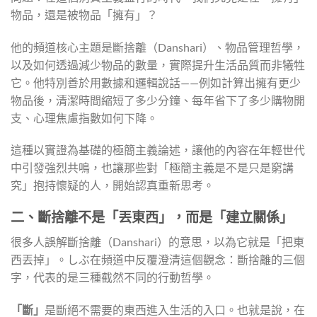
物品，還是被物品「擁有」？
他的頻道核心主題是斷捨離（Danshari）、物品管理哲學，
以及如何透過減少物品的數量，實際提升生活品質而非犧牲
它。他特別善於用數據和邏輯說話——例如計算出擁有更少
物品後，清潔時間縮短了多少分鐘、每年省下了多少購物開
支、心理焦慮指數如何下降。
這種以實證為基礎的極簡主義論述，讓他的內容在年輕世代
中引發強烈共鳴，也讓那些對「極簡主義是不是只是窮講
究」抱持懷疑的人，開始認真重新思考。
二、斷捨離不是「丟東西」，而是「建立關係」
很多人誤解斷捨離（Danshari）的意思，以為它就是「把東
西丟掉」。しぶ在頻道中反覆澄清這個觀念：斷捨離的三個
字，代表的是三種截然不同的行動哲學。
「斷」
是斷絕不需要的東西進入生活的入口。也就是說，在