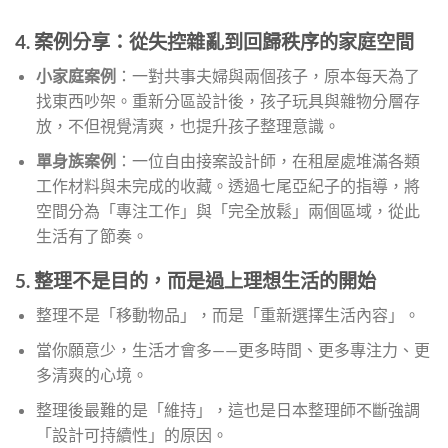
4. 案例分享：從失控雜亂到回歸秩序的家庭空間
小家庭案例
：一對共事夫婦與兩個孩子，原本每天為了
找東西吵架。重新分區設計後，孩子玩具與雜物分層存
放，不但視覺清爽，也提升孩子整理意識。
單身族案例
：一位自由接案設計師，在租屋處堆滿各類
工作材料與未完成的收藏。透過七尾亞紀子的指導，將
空間分為「專注工作」與「完全放鬆」兩個區域，從此
生活有了節奏。
5. 整理不是目的，而是過上理想生活的開始
整理不是「移動物品」，而是「重新選擇生活內容」。
當你願意少，生活才會多——更多時間、更多專注力、更
多清爽的心境。
整理後最難的是「維持」，這也是日本整理師不斷強調
「設計可持續性」的原因。