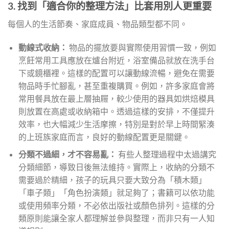
3. 找到「適合你的整理方法」比套用別人更重要
每個人的生活節奏、家庭成員、物品類型都不同。
動線式收納：
物品的擺放要與實際使用習慣一致，例如
烹飪常用工具應放在爐台附近，浴室備品就放在洗手台
下或鏡櫃裡。這樣的配置可以讓動線流暢，避免在需要
物品時手忙腳亂，甚至重複購買。例如，許多家庭會將
常用餐具放在最上層抽屜，較少使用的器具如烘焙模具
則放置在高處或收納箱中。透過這樣的安排，不僅提升
效率，也大幅減少生活摩擦，特別是對於早上時間緊湊
的上班族家庭而言，良好的動線配置更是關鍵。
分類不過細，才不容易亂：
有些人整理過程中太過講究
分類細節，導致日後無法維持。實際上，收納的分類不
需要過於精細，孩子的玩具只要大致分為「積木類」
「車子類」「角色扮演類」就足夠了；書籍可以依功能
或使用頻率分類，不必依出版社或顏色排列。這樣的分
類原則能讓全家人都理解並參與整理，而非只有一人知