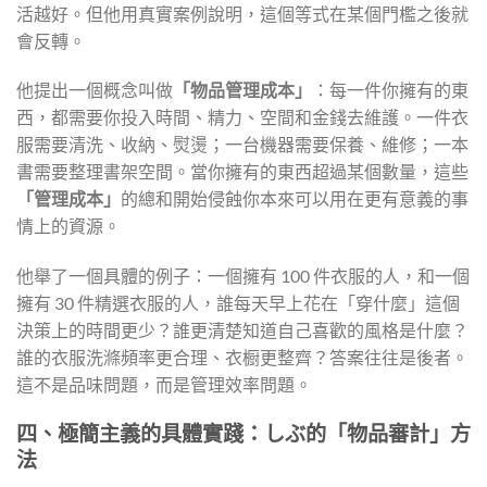
活越好。但他用真實案例說明，這個等式在某個門檻之後就
會反轉。
他提出一個概念叫做
「物品管理成本」
：每一件你擁有的東
西，都需要你投入時間、精力、空間和金錢去維護。一件衣
服需要清洗、收納、熨燙；一台機器需要保養、維修；一本
書需要整理書架空間。當你擁有的東西超過某個數量，這些
「管理成本」
的總和開始侵蝕你本來可以用在更有意義的事
情上的資源。
他舉了一個具體的例子：一個擁有 100 件衣服的人，和一個
擁有 30 件精選衣服的人，誰每天早上花在「穿什麼」這個
決策上的時間更少？誰更清楚知道自己喜歡的風格是什麼？
誰的衣服洗滌頻率更合理、衣橱更整齊？答案往往是後者。
這不是品味問題，而是管理效率問題。
四、極簡主義的具體實踐：しぶ的「物品審計」方
法