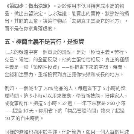
《第四步：做出決定》
。對於使用率低且持有成本高的物
品，做出去留決定。しぶ建議：能賣出的賣掉，狀態好的捐
出，其餘的丟棄。讓這些物品「去到真正需要它的地方」，
而不是在你家角落虛度。
五、極簡主義不是苦行，是投資
しぶ的頻道中有一個重要的論點，是對「極簡主義 = 苦行、
克己、犧牲」的全面反駁。他的主張恰恰相反：真正的極簡
主義是一種「策略性投資」——你把省下來的空間、時間、
金錢和注意力，重新投資到真正讓你快樂和成長的地方。
例如，一個減少了 70% 物品的人，每週省下了 5 小時的整
理時間。這 5 小時可以用來運動、學習新技能、陪伴家人、
或從事創作。把這 5 小時 × 52 週，一年下來就是 260 小時
——超過 10 天。你用省下的「物品管理時間」換來了超過
10 天的自由時間。
同樣的邏輯也適用於金錢。他計算過，如果一個人每個月減