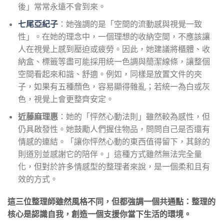
後」常常永遠不會到來。
七尾亞紀子
：她強調的是「空間的流動感與視覺一致
性」。在她的理念中，一個理想的收納空間，不應該讓
人在視覺上感到壓迫或疲勞。因此，她建議將櫃體、收
納盒、標籤等盡可能採用統一色調與簡潔線條，讓整個
空間看起來和諧、舒適。例如，同樣是放置文件的夾
子，如果有五種顏色，容易顯得雜亂；若統一為白或灰
色，視覺上會更整齊安定。
近藤麻理惠
：她的「怦然心動法則」雖然較為感性，但
仍具啟發性。她鼓勵人們握住物品，問問自己是否還有
情感的連結。「讓你怦然心動的東西值得留下，其餘的
則道別並感謝它的陪伴。」這種方式雖然無法完全量
化，但對於許多情感型的整理者來說，是一個柔和且有
效的方式。
這三位整理師雖然風格不同，但都強調一個共通點：整理的
核心是認識自我，創造一個支援你當下生活的環境。