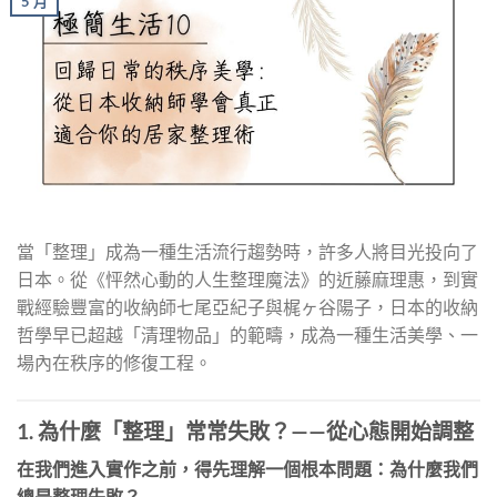
5 月
當「整理」成為一種生活流行趨勢時，許多人將目光投向了
日本。從《怦然心動的人生整理魔法》的近藤麻理惠，到實
戰經驗豐富的收納師七尾亞紀子與梶ヶ谷陽子，日本的收納
哲學早已超越「清理物品」的範疇，成為一種生活美學、一
場內在秩序的修復工程。
1. 為什麼「整理」常常失敗？——從心態開始調整
在我們進入實作之前，得先理解一個根本問題：為什麼我們
總是整理失敗？