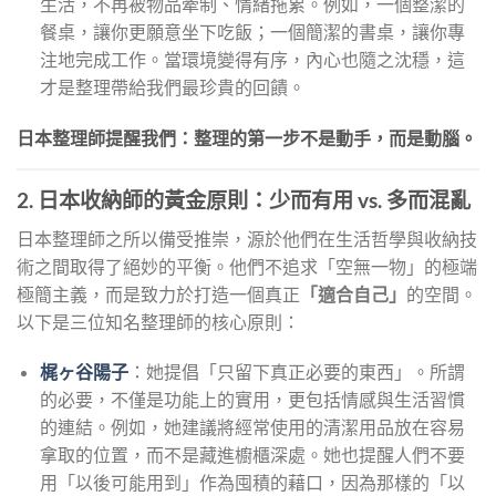
生活，不再被物品牽制、情緒拖累。例如，一個整潔的
餐桌，讓你更願意坐下吃飯；一個簡潔的書桌，讓你專
注地完成工作。當環境變得有序，內心也隨之沈穩，這
才是整理帶給我們最珍貴的回饋。
日本整理師提醒我們：整理的第一步不是動手，而是動腦。
2. 日本收納師的黃金原則：少而有用 vs. 多而混亂
日本整理師之所以備受推崇，源於他們在生活哲學與收納技
術之間取得了絕妙的平衡。他們不追求「空無一物」的極端
極簡主義，而是致力於打造一個真正
「適合自己」
的空間。
以下是三位知名整理師的核心原則：
梶ヶ谷陽子
：她提倡「只留下真正必要的東西」。所謂
的必要，不僅是功能上的實用，更包括情感與生活習慣
的連結。例如，她建議將經常使用的清潔用品放在容易
拿取的位置，而不是藏進櫥櫃深處。她也提醒人們不要
用「以後可能用到」作為囤積的藉口，因為那樣的「以