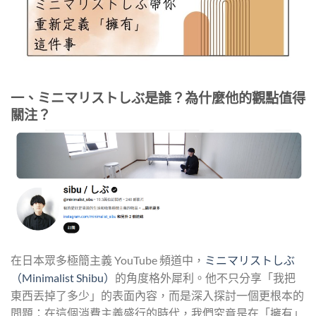
一、ミニマリストしぶ是誰？為什麼他的觀點值得
關注？
在日本眾多極簡主義 YouTube 頻道中，
ミニマリストしぶ
（Minimalist Shibu）
的角度格外犀利。他不只分享「我把
東西丟掉了多少」的表面內容，而是深入探討一個更根本的
問題：在這個消費主義盛行的時代，我們究竟是在「擁有」