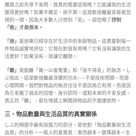
購買之前先停下來問：我真的需要這個嗎？它能讓我的生活
變得更好嗎？如果不確定，就不買。這是斷捨離最容易被忽
視的一環，因為大多數人只想到「丟」，卻忽略了
控制
「進」才是根本。
「捨」
是捨棄已經存在於生活中的多餘物品。這需要對每一
件物品誠實地評估：它現在對我有用嗎？它有沒有讓我的生
活更好？如果沒有，就讓它離開。
「離」
是脫離「萬一以後需要」和「捨不得丟」的執念。し
ぶ指出，這是斷捨離最深層的功夫——不是技術問題，而是
心理問題。我們對物品的執念往往不是因為它有用，而是因
為它承載了過去的回憶、身分認同、或對未來的不安全感。
真正的「離」，是在情感上解開與物品的不健康依附。
三、物品數量與生活品質的真實關係
しぶ的頻道中最有說服力的部分，是他對「物品數量與生活
品質」的分析。一般人的直覺是：東西越多 = 選擇越多 = 生