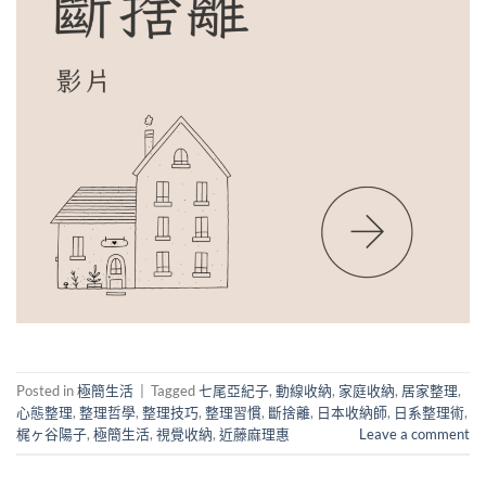
Posted in
極簡生活
|
Tagged
七尾亞紀子
,
動線收納
,
家庭收納
,
居家整理
,
心態整理
,
整理哲學
,
整理技巧
,
整理習慣
,
斷捨離
,
日本收納師
,
日系整理術
,
梶ヶ谷陽子
,
極簡生活
,
視覺收納
,
近藤麻理惠
Leave a comment