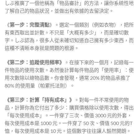
しぶ推廣了一個他稱為「物品審計」的方法，讓你系統性地
了解自己的物品狀況，並做出有依據的去留決定。
《
第一步：完整清點
》。選定一個類別（例如衣物），把所
有東西取出並計數。不只是「大概有多少」，而是確切數
字。しぶ認為，很多人從未確切知道自己擁有多少東西，而
這種不清晰本身就是問題的根源。
《第二步：追蹤使用頻率》
。在接下來的一個月，記錄每一
件物品的使用次數。あ然後計算每件物品的「使用率」：使
用次數除以總物品數。你會發現，通常 20% 的物品承擔了
80% 的使用量（帕累托法則）。
《第三步：計算「持有成本」》
。對每一件不常使用的物
品，計算你為它付出了多少：購買價格除以使用次數，得出
「每次使用成本」。一件穿了三次、價值 3000 元的外套，
每次使用成本是 1000 元。一件穿了 50 次、價值 500 元的T
恤，每次使用成本是 10 元。這個數字往往讓人豁然開朗。