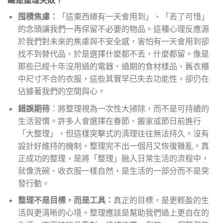
囤積焦慮：
「這東西總有一天會用到」、「丟了可惜」
的念頭讓我們一再保留不必要的物品。這種心理反應源
於我們對未來的焦慮與不安全感，害怕有一天會用到卻
找不到替代品，於是選擇什麼都不丟，什麼都留。像是
那些已經十年沒用過的電器、過期的食材樣品、舊衣櫃
中尺寸不合的衣服，這些其實早已失去功能性，卻仍在
佔據著我們的空間與心。
錯誤期待
：將整理視為一次性大掃除，而不是可持續的
生活習慣。許多人會選擇在春節、搬家或節日前進行
「大整理」，但這樣突擊式的清理往往無法持久。沒有
設計好維持的機制，整理完不出一個月又恢復雜亂。真
正成功的整理，是將「整理」融入日常生活的流程中，
就像洗碗、收衣服一樣自然，是生活的一部分而不是突
發行動。
整理不是目標，而是工具：
真正的目標，是更輕盈的生
活與更清晰的心境。整理應該是幫助我們過上更自在的