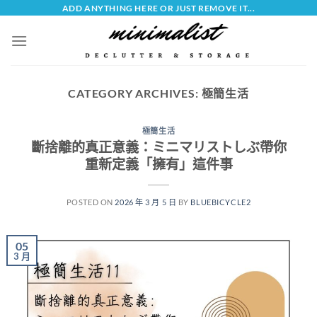
Skip
ADD ANYTHING HERE OR JUST REMOVE IT...
to
content
CATEGORY ARCHIVES:
極簡生活
極簡生活
斷捨離的真正意義：ミニマリストしぶ帶你
重新定義「擁有」這件事
POSTED ON
2026 年 3 月 5 日
BY
BLUEBICYCLE2
05
3 月