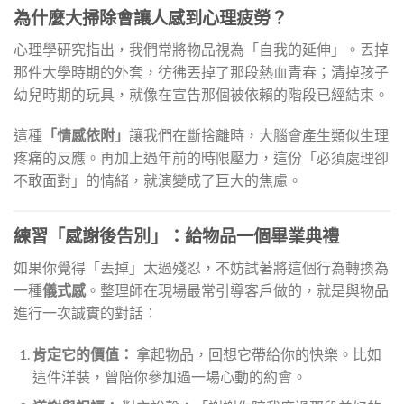
為什麼大掃除會讓人感到心理疲勞？
心理學研究指出，我們常將物品視為「自我的延伸」。丟掉
那件大學時期的外套，彷彿丟掉了那段熱血青春；清掉孩子
幼兒時期的玩具，就像在宣告那個被依賴的階段已經結束。
這種
「情感依附」
讓我們在斷捨離時，大腦會產生類似生理
疼痛的反應。再加上過年前的時限壓力，這份「必須處理卻
不敢面對」的情緒，就演變成了巨大的焦慮。
練習「感謝後告別」：給物品一個畢業典禮
如果你覺得「丟掉」太過殘忍，不妨試著將這個行為轉換為
一種
儀式感
。整理師在現場最常引導客戶做的，就是與物品
進行一次誠實的對話：
肯定它的價值：
拿起物品，回想它帶給你的快樂。比如
這件洋裝，曾陪你參加過一場心動的約會。