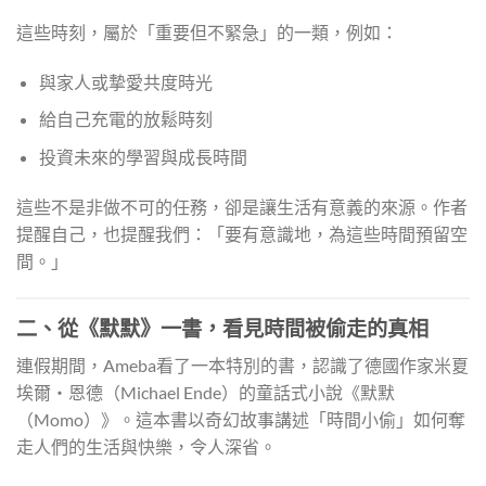
這些時刻，屬於「重要但不緊急」的一類，例如：
與家人或摯愛共度時光
給自己充電的放鬆時刻
投資未來的學習與成長時間
這些不是非做不可的任務，卻是讓生活有意義的來源。作者
提醒自己，也提醒我們：「要有意識地，為這些時間預留空
間。」
二、從《默默》一書，看見時間被偷走的真相
連假期間，Ameba看了一本特別的書，認識了德國作家米夏
埃爾・恩德（Michael Ende）的童話式小說《默默
（Momo）》。這本書以奇幻故事講述「時間小偷」如何奪
走人們的生活與快樂，令人深省。