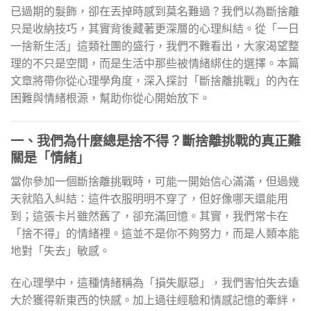
已過期的髮飾，卻在丟掉時感到莫名難過？我們以為斷捨離
只是收納技巧，其實背後藏著更深層的心理糾結。從「一日
一捨新生活」這類社團的盛行，我們不難看出，大家渴望整
理的不只是空間，而是生活中那些被情緒綁住的選擇。本篇
文章將帶你從心理學角度，深入探討「斷捨離挑戰」的內在
困難與情緒根源，幫助你從心開始放下。
一、我們為什麼總是捨不得？斷捨離挑戰的真正難
關是「情緒」
當你參加一個斷捨離挑戰時，可能一開始信心滿滿，但過幾
天就陷入糾結：這件衣服明明不穿了，但好像哪天還能用
到；這張卡片雖然舊了，卻充滿回憶。其實，我們常卡在
「捨不得」的情緒裡。這並不是你不夠努力，而是人類本能
地對「失去」敏感。
在心理學中，這種情緒稱為「損失厭惡」，我們害怕失去遠
大於獲得新東西的快感。加上過往經驗和情感記憶的牽絆，