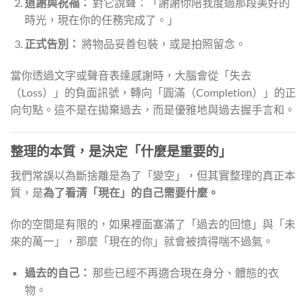
道謝與祝福：
對它說聲：「謝謝你陪我度過那段美好的
時光，現在你的任務完成了。」
正式告別：
將物品妥善包裝，或是拍照留念。
當你透過文字或聲音表達感謝時，大腦會從「失去
（Loss）」的負面訊號，轉向「圓滿（Completion）」的正
向句點。這不是在拋棄過去，而是優雅地與過去握手言和。
整理的本質，是決定「什麼是重要的」
我們常誤以為斷捨離是為了「變空」，但其實整理的真正本
質，是
為了看清「現在」的自己需要什麼。
你的空間是有限的，如果裡面塞滿了「過去的回憶」與「未
來的萬一」，那麼「現在的你」就會被擠得喘不過氣。
過去的自己：
那些已經不再適合現在身分、體態的衣
物。