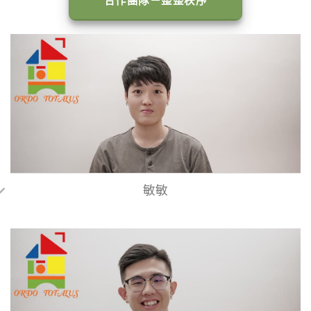
合作團隊－整整秩序
敏敏