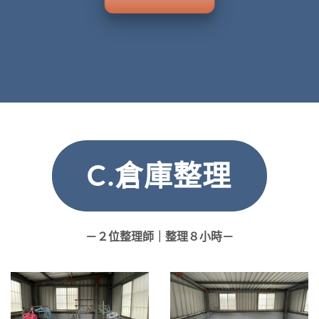
C.倉庫整理
－２位整理師｜整理８小時－