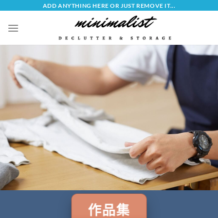
Skip
ADD ANYTHING HERE OR JUST REMOVE IT...
to
content
作品集